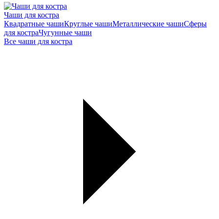
Чаши для костра
Квадратные чаши
Круглые чаши
Металлические чаши
Сферы
для костра
Чугунные чаши
Все чаши для костра