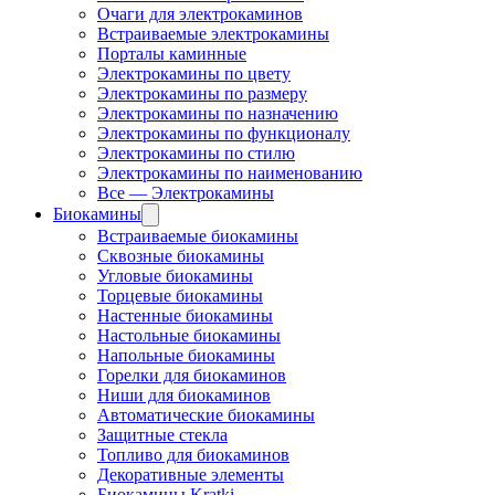
Очаги для электрокаминов
Встраиваемые электрокамины
Порталы каминные
Электрокамины по цвету
Электрокамины по размеру
Электрокамины по назначению
Электрокамины по функционалу
Электрокамины по стилю
Электрокамины по наименованию
Все — Электрокамины
Биокамины
Встраиваемые биокамины
Сквозные биокамины
Угловые биокамины
Торцевые биокамины
Настенные биокамины
Настольные биокамины
Напольные биокамины
Горелки для биокаминов
Ниши для биокаминов
Автоматические биокамины
Защитные стекла
Топливо для биокаминов
Декоративные элементы
Биокамины Kratki