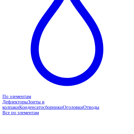
По элементам
Дефлекторы
Зонты и
колпаки
Конденсатосборники
Оголовки
Отводы
Все по элементам