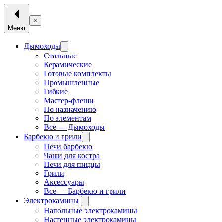
×
Меню
Дымоходы
Стальные
Керамические
Готовые комплекты
Промышленные
Гибкие
Мастер-флеши
По назначению
По элементам
Все — Дымоходы
Барбекю и грили
Печи барбекю
Чаши для костра
Печи для пиццы
Грили
Аксессуары
Все — Барбекю и грили
Электрокамины
Напольные электрокамины
Настенные электрокамины