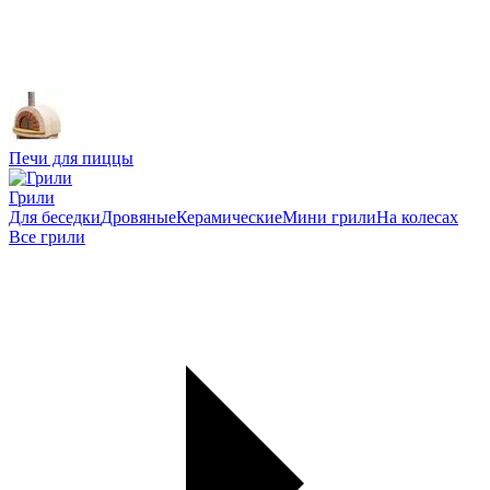
Печи для пиццы
Грили
Для беседки
Дровяные
Керамические
Мини грили
На колесах
Все грили