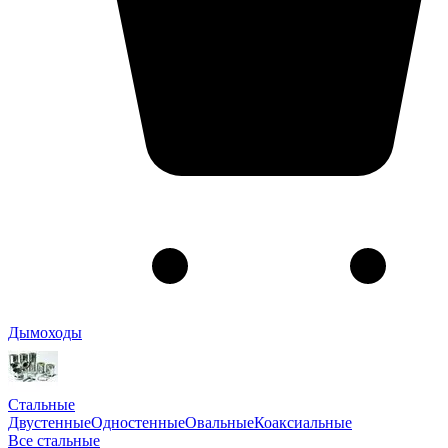
Дымоходы
Стальные
Двустенные
Одностенные
Овальные
Коаксиальные
Все стальные