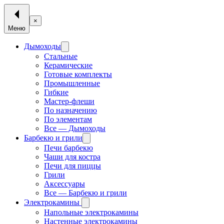
×
Меню
Дымоходы
Стальные
Керамические
Готовые комплекты
Промышленные
Гибкие
Мастер-флеши
По назначению
По элементам
Все — Дымоходы
Барбекю и грили
Печи барбекю
Чаши для костра
Печи для пиццы
Грили
Аксессуары
Все — Барбекю и грили
Электрокамины
Напольные электрокамины
Настенные электрокамины