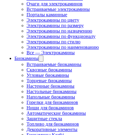
Очаги для электрокаминов
Встраиваемые электрокамины
Порталы каминные
Электрокамины по цвету
Электрокамины по размеру
Электрокамины по назначению
Электрокамины по функционалу
Электрокамины по стилю
Электрокамины по наименованию
Все — Электрокамины
Биокамины
Встраиваемые биокамины
Сквозные биокамины
Угловые биокамины
Торцевые биокамины
Настенные биокамины
Настольные биокамины
Напольные биокамины
Горелки для биокаминов
Ниши для биокаминов
Автоматические биокамины
Защитные стекла
Топливо для биокаминов
Декоративные элементы
Биокамины Kratki