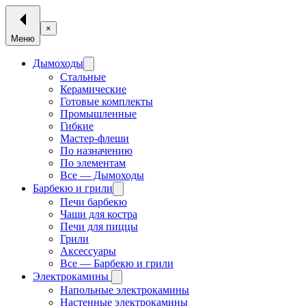
×
Меню
Дымоходы
Стальные
Керамические
Готовые комплекты
Промышленные
Гибкие
Мастер-флеши
По назначению
По элементам
Все — Дымоходы
Барбекю и грили
Печи барбекю
Чаши для костра
Печи для пиццы
Грили
Аксессуары
Все — Барбекю и грили
Электрокамины
Напольные электрокамины
Настенные электрокамины