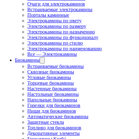
Очаги для электрокаминов
Встраиваемые электрокамины
Порталы каминные
Электрокамины по цвету
Электрокамины по размеру
Электрокамины по назначению
Электрокамины по функционалу
Электрокамины по стилю
Электрокамины по наименованию
Все — Электрокамины
Биокамины
Встраиваемые биокамины
Сквозные биокамины
Угловые биокамины
Торцевые биокамины
Настенные биокамины
Настольные биокамины
Напольные биокамины
Горелки для биокаминов
Ниши для биокаминов
Автоматические биокамины
Защитные стекла
Топливо для биокаминов
Декоративные элементы
Биокамины Kratki