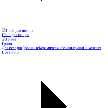
Печи для пиццы
Грили
Для беседки
Дровяные
Керамические
Мини грили
На колесах
Все грили