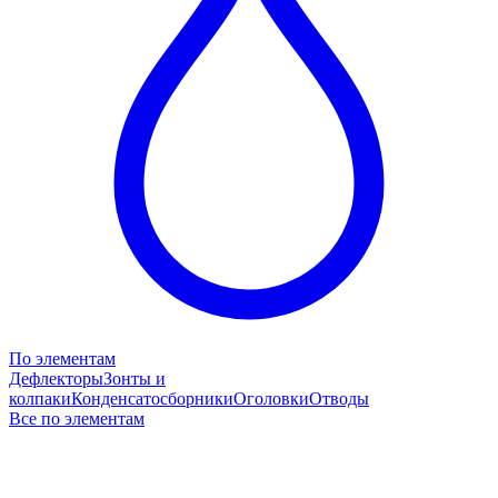
По элементам
Дефлекторы
Зонты и
колпаки
Конденсатосборники
Оголовки
Отводы
Все по элементам