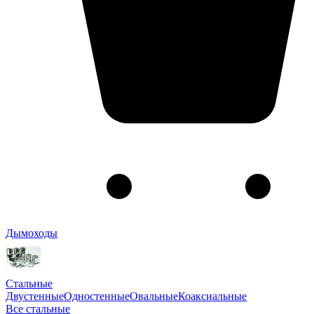
Дымоходы
Стальные
Двустенные
Одностенные
Овальные
Коаксиальные
Все стальные