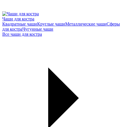
Чаши для костра
Квадратные чаши
Круглые чаши
Металлические чаши
Сферы
для костра
Чугунные чаши
Все чаши для костра