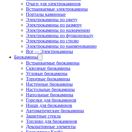
Очаги для электрокаминов
Встраиваемые электрокамины
Порталы каминные
Электрокамины по цвету
Электрокамины по размеру
Электрокамины по назначению
Электрокамины по функционалу
Электрокамины по стилю
Электрокамины по наименованию
Все — Электрокамины
Биокамины
Встраиваемые биокамины
Сквозные биокамины
Угловые биокамины
Торцевые биокамины
Настенные биокамины
Настольные биокамины
Напольные биокамины
Горелки для биокаминов
Ниши для биокаминов
Автоматические биокамины
Защитные стекла
Топливо для биокаминов
Декоративные элементы
Биокамины Kratki