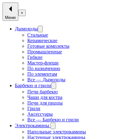
×
Меню
Дымоходы
Стальные
Керамические
Готовые комплекты
Промышленные
Гибкие
Мастер-флеши
По назначению
По элементам
Все — Дымоходы
Барбекю и грили
Печи барбекю
Чаши для костра
Печи для пиццы
Грили
Аксессуары
Все — Барбекю и грили
Электрокамины
Напольные электрокамины
Настенные электрокамины