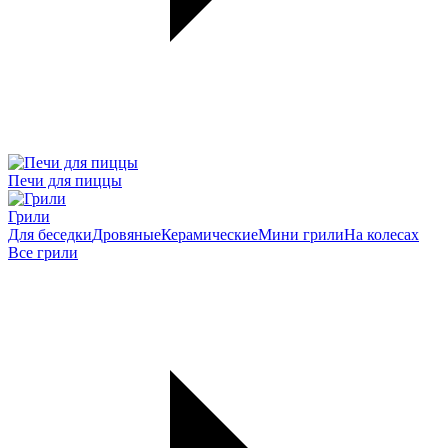
Печи для пиццы
Грили
Для беседки
Дровяные
Керамические
Мини грили
На колесах
Все грили