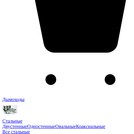
Дымоходы
Стальные
Двустенные
Одностенные
Овальные
Коаксиальные
Все стальные