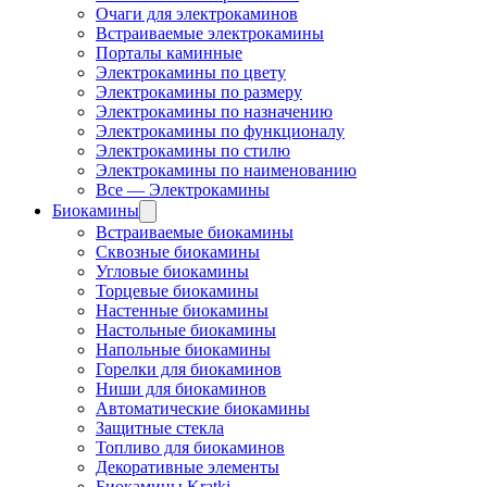
Очаги для электрокаминов
Встраиваемые электрокамины
Порталы каминные
Электрокамины по цвету
Электрокамины по размеру
Электрокамины по назначению
Электрокамины по функционалу
Электрокамины по стилю
Электрокамины по наименованию
Все — Электрокамины
Биокамины
Встраиваемые биокамины
Сквозные биокамины
Угловые биокамины
Торцевые биокамины
Настенные биокамины
Настольные биокамины
Напольные биокамины
Горелки для биокаминов
Ниши для биокаминов
Автоматические биокамины
Защитные стекла
Топливо для биокаминов
Декоративные элементы
Биокамины Kratki