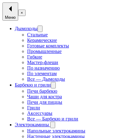
×
Меню
Дымоходы
Стальные
Керамические
Готовые комплекты
Промышленные
Гибкие
Мастер-флеши
По назначению
По элементам
Все — Дымоходы
Барбекю и грили
Печи барбекю
Чаши для костра
Печи для пиццы
Грили
Аксессуары
Все — Барбекю и грили
Электрокамины
Напольные электрокамины
Настенные электрокамины