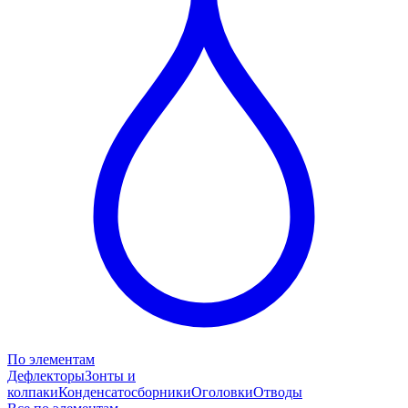
По элементам
Дефлекторы
Зонты и
колпаки
Конденсатосборники
Оголовки
Отводы