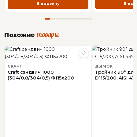
В корзину
В кор
соблюдения инструкции по эксплуатации —
Толщина стали
0,5/0,5 мм
неограничен.
ОБЩАЯ ИНФОРМАЦИЯ
товары
Похожие
Производитель
Дымок
CRAFT
ДЫМОК
Craft сэндвич 1000
Тройник 90° дл
(304/0,8/304/0,5) Ф115х200
D115/200, AISI 43