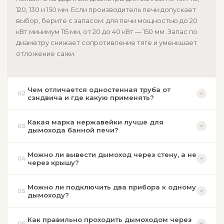
120, 130 и 150 мм. Если производитель печи допускает
выбор, берите с запасом: для печи мощностью до 20
кВт минимум 115 мм, от 20 до 40 кВт — 150 мм. Запас по
диаметру снижает сопротивление тяге и уменьшает
отложение сажи.
Чем отличается одностенная труба от
02
сэндвича и где какую применять?
Какая марка нержавейки лучше для
03
дымохода банной печи?
Можно ли вывести дымоход через стену, а не
04
через крышу?
Можно ли подключить два прибора к одному
05
дымоходу?
Как правильно проходить дымоходом через
06