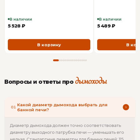
В наличии
В наличии
5 528 ₽
5 489 ₽
В корзину
В кор
дымоходы
Вопросы и ответы про
Какой диаметр дымохода выбрать для
01
банной печи?
Диаметр дымохода должен точно соответствовать
диаметру выходного патрубка печи — уменьшать его
нельзя. Стандартные диаметры для банных печей: 115,