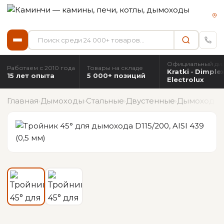
Официальный ди
Работаем с 2010 года
Товары на складе
Kratki · Dimplex
15 лет опыта
5 000+ позиций
Electrolux
Главная
Дымоходы
Стальные
Двустенные
Дымоход Ø 
›
›
›
›