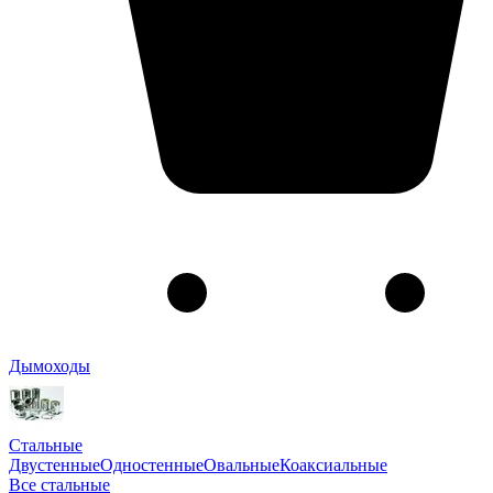
Дымоходы
Стальные
Двустенные
Одностенные
Овальные
Коаксиальные
Все стальные