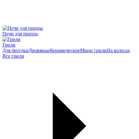
Печи для пиццы
Грили
Для беседки
Дровяные
Керамические
Мини грили
На колесах
Все грили