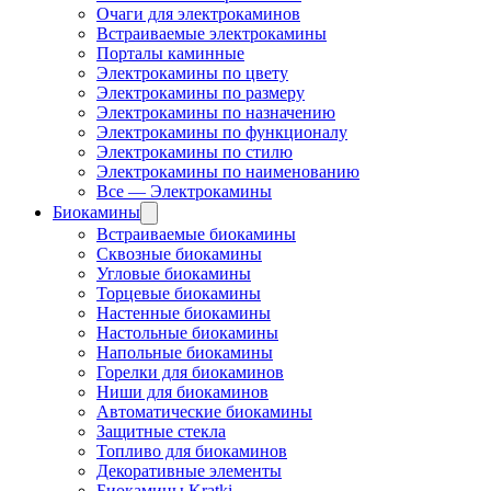
Очаги для электрокаминов
Встраиваемые электрокамины
Порталы каминные
Электрокамины по цвету
Электрокамины по размеру
Электрокамины по назначению
Электрокамины по функционалу
Электрокамины по стилю
Электрокамины по наименованию
Все — Электрокамины
Биокамины
Встраиваемые биокамины
Сквозные биокамины
Угловые биокамины
Торцевые биокамины
Настенные биокамины
Настольные биокамины
Напольные биокамины
Горелки для биокаминов
Ниши для биокаминов
Автоматические биокамины
Защитные стекла
Топливо для биокаминов
Декоративные элементы
Биокамины Kratki