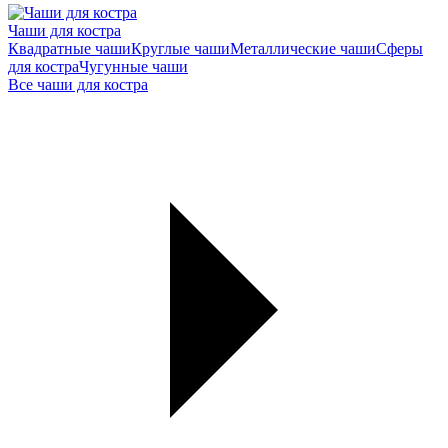
Чаши для костра
Квадратные чаши
Круглые чаши
Металлические чаши
Сферы
для костра
Чугунные чаши
Все чаши для костра