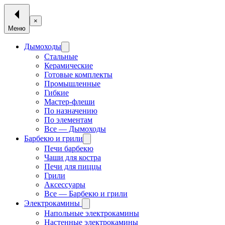
×
Меню
Дымоходы
Стальные
Керамические
Готовые комплекты
Промышленные
Гибкие
Мастер-флеши
По назначению
По элементам
Все — Дымоходы
Барбекю и грили
Печи барбекю
Чаши для костра
Печи для пиццы
Грили
Аксессуары
Все — Барбекю и грили
Электрокамины
Напольные электрокамины
Настенные электрокамины