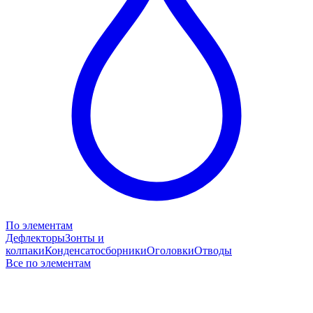
По элементам
Дефлекторы
Зонты и
колпаки
Конденсатосборники
Оголовки
Отводы
Все по элементам