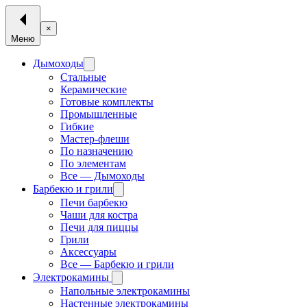
×
Меню
Дымоходы
Стальные
Керамические
Готовые комплекты
Промышленные
Гибкие
Мастер-флеши
По назначению
По элементам
Все — Дымоходы
Барбекю и грили
Печи барбекю
Чаши для костра
Печи для пиццы
Грили
Аксессуары
Все — Барбекю и грили
Электрокамины
Напольные электрокамины
Настенные электрокамины