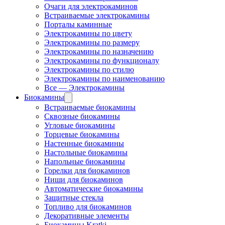
Очаги для электрокаминов
Встраиваемые электрокамины
Порталы каминные
Электрокамины по цвету
Электрокамины по размеру
Электрокамины по назначению
Электрокамины по функционалу
Электрокамины по стилю
Электрокамины по наименованию
Все — Электрокамины
Биокамины
Встраиваемые биокамины
Сквозные биокамины
Угловые биокамины
Торцевые биокамины
Настенные биокамины
Настольные биокамины
Напольные биокамины
Горелки для биокаминов
Ниши для биокаминов
Автоматические биокамины
Защитные стекла
Топливо для биокаминов
Декоративные элементы
Биокамины Kratki