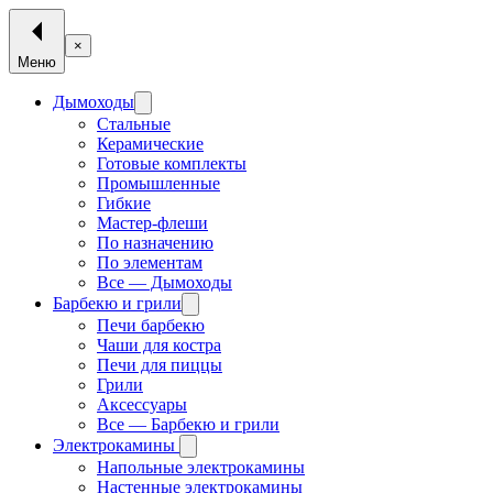
×
Меню
Дымоходы
Стальные
Керамические
Готовые комплекты
Промышленные
Гибкие
Мастер-флеши
По назначению
По элементам
Все — Дымоходы
Барбекю и грили
Печи барбекю
Чаши для костра
Печи для пиццы
Грили
Аксессуары
Все — Барбекю и грили
Электрокамины
Напольные электрокамины
Настенные электрокамины