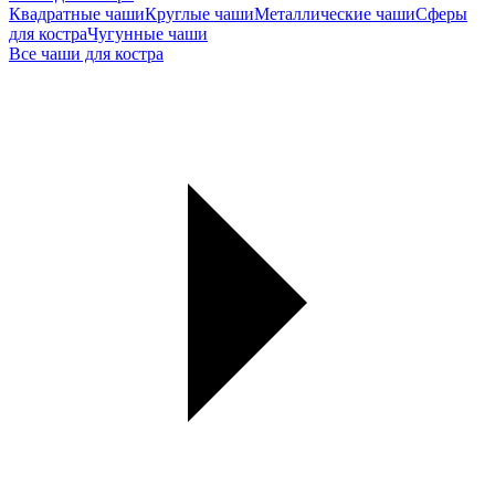
Квадратные чаши
Круглые чаши
Металлические чаши
Сферы
для костра
Чугунные чаши
Все чаши для костра