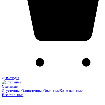
Дымоходы
Стальные
Двустенные
Одностенные
Овальные
Коаксиальные
Все стальные