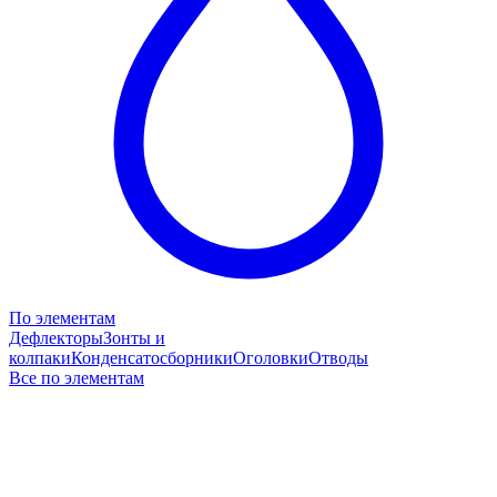
По элементам
Дефлекторы
Зонты и
колпаки
Конденсатосборники
Оголовки
Отводы
Все по элементам