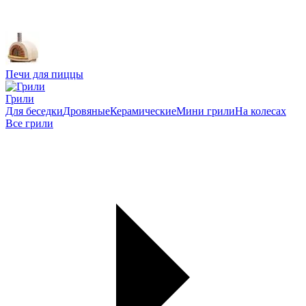
Печи для пиццы
Грили
Для беседки
Дровяные
Керамические
Мини грили
На колесах
Все грили