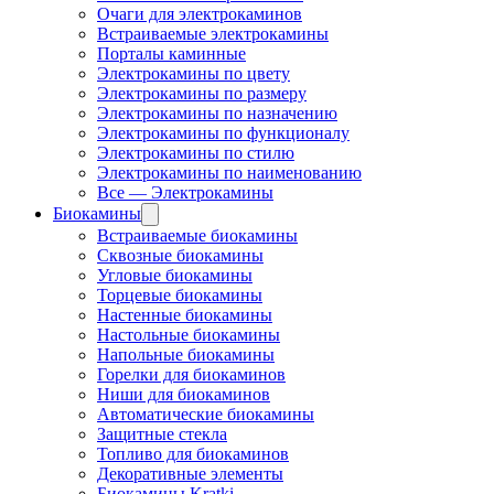
Очаги для электрокаминов
Встраиваемые электрокамины
Порталы каминные
Электрокамины по цвету
Электрокамины по размеру
Электрокамины по назначению
Электрокамины по функционалу
Электрокамины по стилю
Электрокамины по наименованию
Все — Электрокамины
Биокамины
Встраиваемые биокамины
Сквозные биокамины
Угловые биокамины
Торцевые биокамины
Настенные биокамины
Настольные биокамины
Напольные биокамины
Горелки для биокаминов
Ниши для биокаминов
Автоматические биокамины
Защитные стекла
Топливо для биокаминов
Декоративные элементы
Биокамины Kratki