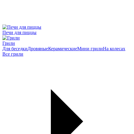
Печи для пиццы
Грили
Для беседки
Дровяные
Керамические
Мини грили
На колесах
Все грили