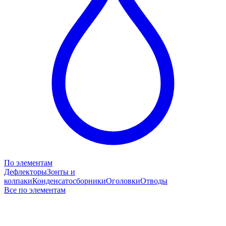
По элементам
Дефлекторы
Зонты и
колпаки
Конденсатосборники
Оголовки
Отводы
Все по элементам