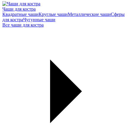
Чаши для костра
Квадратные чаши
Круглые чаши
Металлические чаши
Сферы
для костра
Чугунные чаши
Все чаши для костра