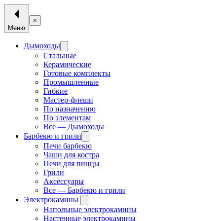
×
Меню
Дымоходы
Стальные
Керамические
Готовые комплекты
Промышленные
Гибкие
Мастер-флеши
По назначению
По элементам
Все — Дымоходы
Барбекю и грили
Печи барбекю
Чаши для костра
Печи для пиццы
Грили
Аксессуары
Все — Барбекю и грили
Электрокамины
Напольные электрокамины
Настенные электрокамины