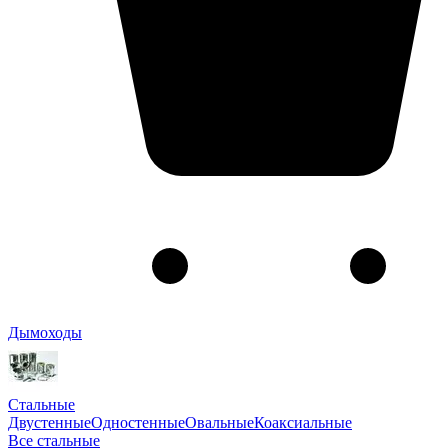
Дымоходы
Стальные
Двустенные
Одностенные
Овальные
Коаксиальные
Все стальные