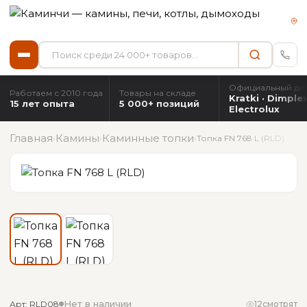
Официальный ди
Работаем с 2010 года
Товары на складе
Kratki · Dimplex
15 лет опыта
5 000+ позиций
Electrolux
Главная
Камины
Каминные топки
›
›
›
Топка FN 768 L (RLD)
Нет в наличии
Арт: RLD08
12
смотрят