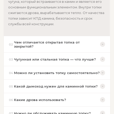
Выезд инженера, расчёт и согласование
чугуна, который встраивается в камин и является его
основным функциональным элементом. Внутри топки
Гарантия на монтаж 2 года
сжигаются дрова, вырабатывается тепло. От качества
Договор, акт сдачи-приёмки
топки зависит КПД камина, безопасность и срок
Скидка на комплект дымохода до 15%
службы всей конструкции.
При заказе монтажа вместе с топкой или печью
Постгарантийное обслуживание
Чем отличается открытая топка от
Поддержка и сервис после установки
02
закрытой?
Ответим в течение
30 минут
и подберём
Чугунная или стальная топка — что лучше?
03
оптимальный вариант для вашего дома
Можно ли установить топку самостоятельно?
04
Заказать звонок
Какой дымоход нужен для каминной топки?
05
Какие дрова использовать?
06
Нужно ли обслуживать каминную топку?
07