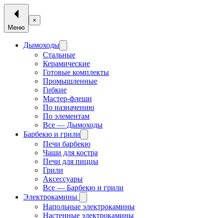
×
Меню
Дымоходы
Стальные
Керамические
Готовые комплекты
Промышленные
Гибкие
Мастер-флеши
По назначению
По элементам
Все — Дымоходы
Барбекю и грили
Печи барбекю
Чаши для костра
Печи для пиццы
Грили
Аксессуары
Все — Барбекю и грили
Электрокамины
Напольные электрокамины
Настенные электрокамины