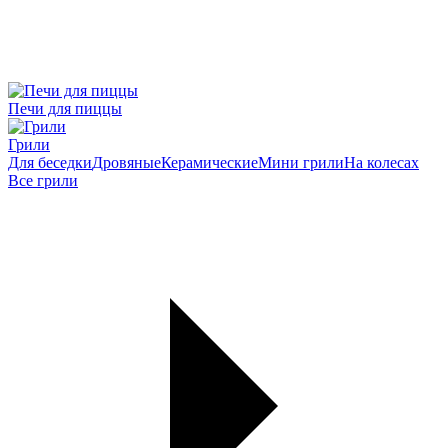
Печи для пиццы
Грили
Для беседки
Дровяные
Керамические
Мини грили
На колесах
Все грили