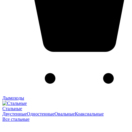
Дымоходы
Стальные
Двустенные
Одностенные
Овальные
Коаксиальные
Все стальные