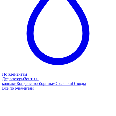
По элементам
Дефлекторы
Зонты и
колпаки
Конденсатосборники
Оголовки
Отводы
Все по элементам