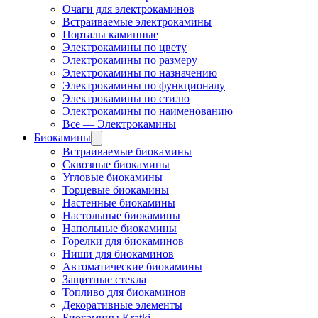
Очаги для электрокаминов
Встраиваемые электрокамины
Порталы каминные
Электрокамины по цвету
Электрокамины по размеру
Электрокамины по назначению
Электрокамины по функционалу
Электрокамины по стилю
Электрокамины по наименованию
Все — Электрокамины
Биокамины
Встраиваемые биокамины
Сквозные биокамины
Угловые биокамины
Торцевые биокамины
Настенные биокамины
Настольные биокамины
Напольные биокамины
Горелки для биокаминов
Ниши для биокаминов
Автоматические биокамины
Защитные стекла
Топливо для биокаминов
Декоративные элементы
Биокамины Kratki