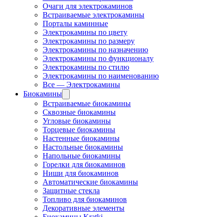
Очаги для электрокаминов
Встраиваемые электрокамины
Порталы каминные
Электрокамины по цвету
Электрокамины по размеру
Электрокамины по назначению
Электрокамины по функционалу
Электрокамины по стилю
Электрокамины по наименованию
Все — Электрокамины
Биокамины
Встраиваемые биокамины
Сквозные биокамины
Угловые биокамины
Торцевые биокамины
Настенные биокамины
Настольные биокамины
Напольные биокамины
Горелки для биокаминов
Ниши для биокаминов
Автоматические биокамины
Защитные стекла
Топливо для биокаминов
Декоративные элементы
Биокамины Kratki