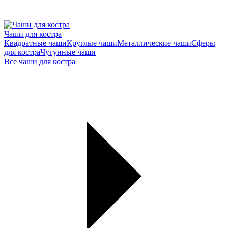
Чаши для костра
Квадратные чаши
Круглые чаши
Металлические чаши
Сферы
для костра
Чугунные чаши
Все чаши для костра