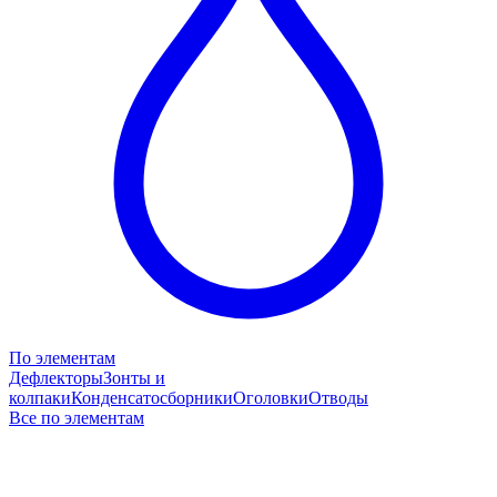
По элементам
Дефлекторы
Зонты и
колпаки
Конденсатосборники
Оголовки
Отводы
Все по элементам