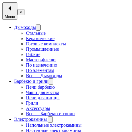
×
Меню
Дымоходы
Стальные
Керамические
Готовые комплекты
Промышленные
Гибкие
Мастер-флеши
По назначению
По элементам
Все — Дымоходы
Барбекю и грили
Печи барбекю
Чаши для костра
Печи для пиццы
Грили
Аксессуары
Все — Барбекю и грили
Электрокамины
Напольные электрокамины
Настенные электрокамины