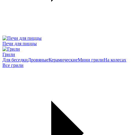
Печи для пиццы
Грили
Для беседки
Дровяные
Керамические
Мини грили
На колесах
Все грили