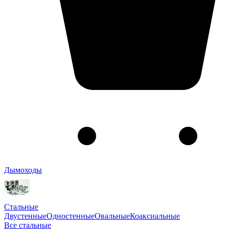
Дымоходы
Стальные
Двустенные
Одностенные
Овальные
Коаксиальные
Все стальные