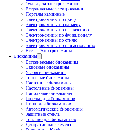
Очаги для электрокаминов
Встраиваемые электрокамины
Порталы каминные
Электрокамины по цвету
Электрокамины по размеру
Электрокамины по назначению
Электрокамины по функционалу
Электрокамины по стилю
Электрокамины по наименованию
Все — Электрокамины
Биокамины
Встраиваемые биокамины
Сквозные биокамины
Угловые биокамины
Торцевые биокамины
Настенные биокамины
Настольные биокамины
Напольные биокамины
Горелки для биокаминов
Ниши для биокаминов
Автоматические биокамины
Защитные стекла
Топливо для биокаминов
Декоративные элементы
Биокамины Kratki