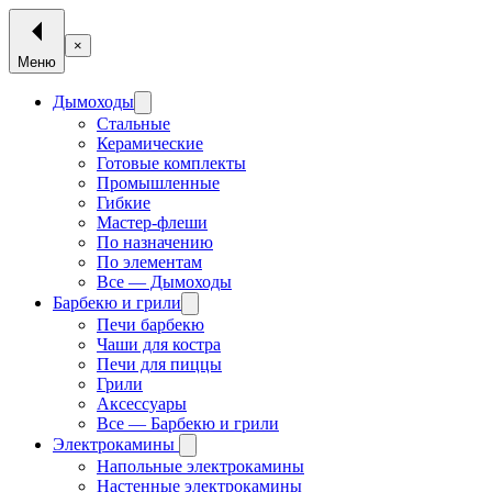
×
Меню
Дымоходы
Стальные
Керамические
Готовые комплекты
Промышленные
Гибкие
Мастер-флеши
По назначению
По элементам
Все — Дымоходы
Барбекю и грили
Печи барбекю
Чаши для костра
Печи для пиццы
Грили
Аксессуары
Все — Барбекю и грили
Электрокамины
Напольные электрокамины
Настенные электрокамины