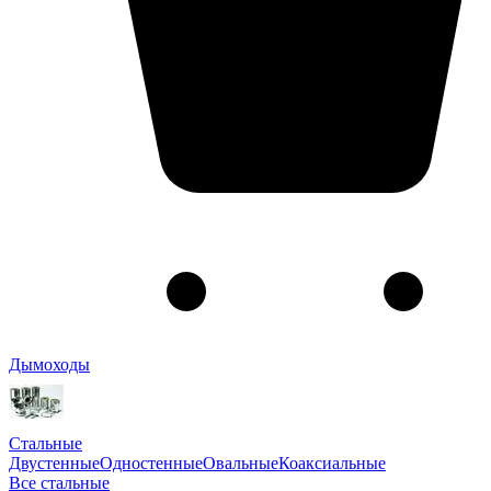
Дымоходы
Стальные
Двустенные
Одностенные
Овальные
Коаксиальные
Все стальные