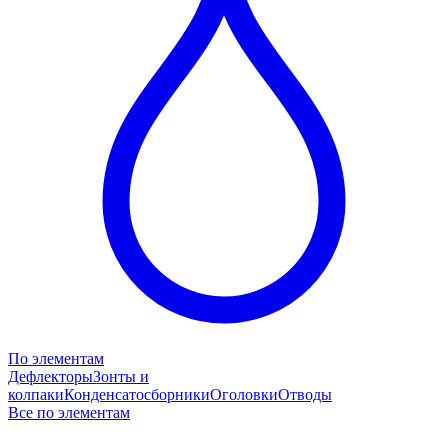
По элементам
Дефлекторы
Зонты и
колпаки
Конденсатосборники
Оголовки
Отводы
Все по элементам