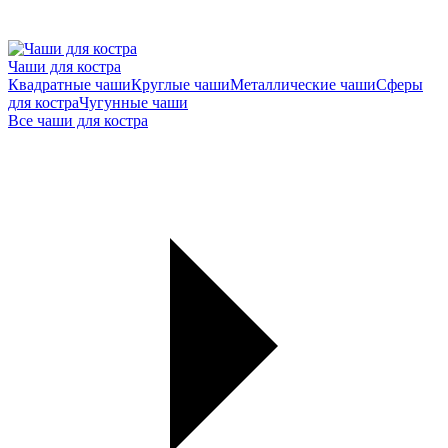
Чаши для костра
Квадратные чаши
Круглые чаши
Металлические чаши
Сферы
для костра
Чугунные чаши
Все чаши для костра