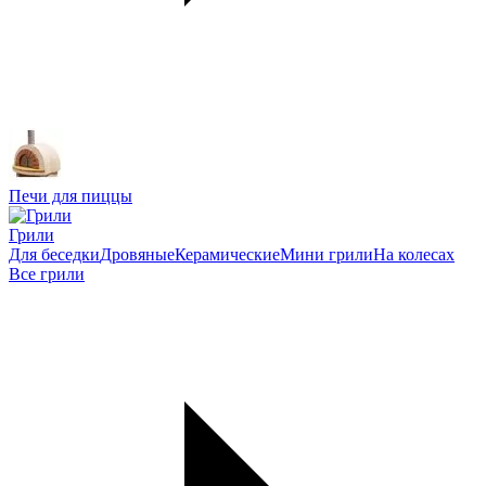
Печи для пиццы
Грили
Для беседки
Дровяные
Керамические
Мини грили
На колесах
Все грили