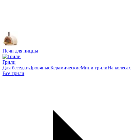
Печи для пиццы
Грили
Для беседки
Дровяные
Керамические
Мини грили
На колесах
Все грили