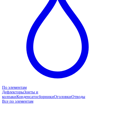
По элементам
Дефлекторы
Зонты и
колпаки
Конденсатосборники
Оголовки
Отводы
Все по элементам