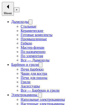
×
Меню
Дымоходы
Стальные
Керамические
Готовые комплекты
Промышленные
Гибкие
Мастер-флеши
По назначению
По элементам
Все — Дымоходы
Барбекю и грили
Печи барбекю
Чаши для костра
Печи для пиццы
Грили
Аксессуары
Все — Барбекю и грили
Электрокамины
Напольные электрокамины
Настенные электрокамины