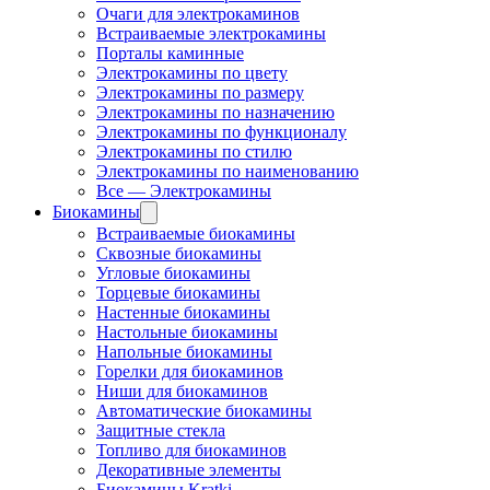
Очаги для электрокаминов
Встраиваемые электрокамины
Порталы каминные
Электрокамины по цвету
Электрокамины по размеру
Электрокамины по назначению
Электрокамины по функционалу
Электрокамины по стилю
Электрокамины по наименованию
Все — Электрокамины
Биокамины
Встраиваемые биокамины
Сквозные биокамины
Угловые биокамины
Торцевые биокамины
Настенные биокамины
Настольные биокамины
Напольные биокамины
Горелки для биокаминов
Ниши для биокаминов
Автоматические биокамины
Защитные стекла
Топливо для биокаминов
Декоративные элементы
Биокамины Kratki