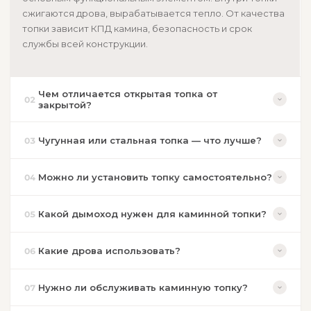
сжигаются дрова, вырабатывается тепло. От качества
Зольник
Есть
топки зависит КПД камина, безопасность и срок
службы всей конструкции.
Тип установки
Встроенный
Чем отличается открытая топка от
02
ОБЩАЯ ИНФОРМАЦИЯ
закрытой?
Производитель
KOBOK
Чугунная или стальная топка — что лучше?
03
Можно ли установить топку самостоятельно?
04
Какой дымоход нужен для каминной топки?
05
Какие дрова использовать?
06
Нужно ли обслуживать каминную топку?
07