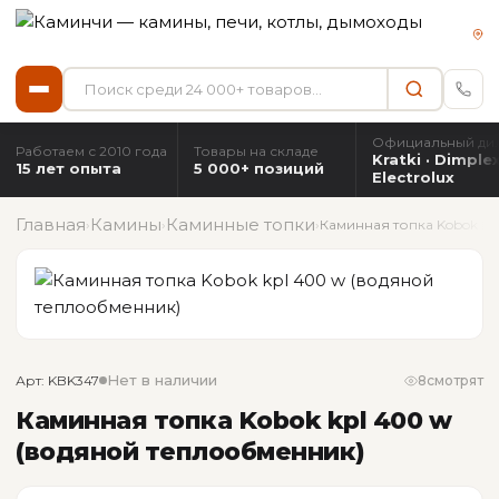
Официальный ди
Работаем с 2010 года
Товары на складе
Kratki · Dimplex
15 лет опыта
5 000+ позиций
Electrolux
Главная
Камины
Каминные топки
›
›
›
Каминная топка Kobok k
Нет в наличии
Арт: KBK347
8
смотрят
Каминная топка Kobok kpl 400 w
(водяной теплообменник)