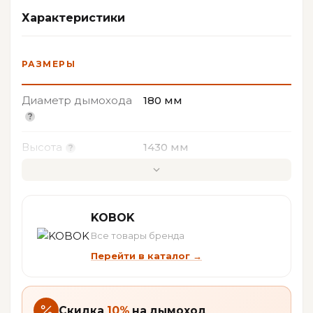
Характеристики
РАЗМЕРЫ
Внутренняя рамка
Ручки из
дверцы из
Диаметр дымохода
180 мм
нержавеющей стали
нержавеющей стали
Высота
1430 мм
Ширина
375 мм
Глубина
675 мм
KOBOK
Удобная ручка
Патрубок забора
Все товары бренда
управлением
внешнего воздуха
ХАРАКТЕРИСТИКИ
Перейти в каталог →
подачи воздуха
120 мм
КПД%
86,1 %
Чертеж Kobok KPL 400 W
Скидка
10%
на дымоход