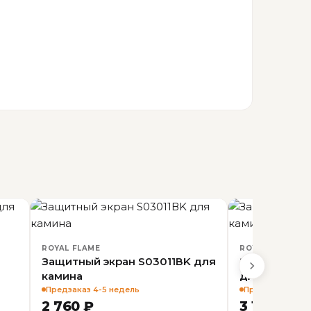
ROYAL FLAME
ROYAL FLAME
Защитный экран S03011ВK для
Защитный э
камина
для камина
Предзаказ 4-5 недель
Предзаказ 4-5 
2 760 ₽
3 120 ₽