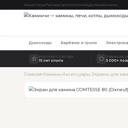
Акции
Статьи
Партнерство
Услуги
Оплата
Доставка
Контакты
Дымоходы
Барбекю и грили
Электрок
РАБОТАЕМ С 2010 ГОДА
ТОВАРЫ НА С
15 лет опыта
5 000+ по
Главная
Камины
Аксессуары
Экраны для ка
›
›
›