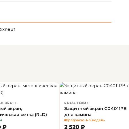
Dixneuf
LE DROFF
ROYAL FLAME
ый экран,
Защитный экран C04011PB
ическая сетка (RLD)
для камина
и
Предзаказ 4-5 недель
0 ₽
2 520 ₽