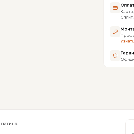
Опла
Карта,
Сплит
Монта
Профе
Узнат
Гара
Офици
 патина.