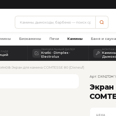
амины
Биокамины
Печи
Камины
Баня и саун
ОФИЦИАЛЬНЫЙ ДИЛЕР
МОНТАЖ 
КЛАДЕ
Kratki · Dimplex ·
Камины 
зиций
Electrolux
Дымох
минов
›
Экран для камина COMTESSE 80 (Dixneuf)
Арт: DXN272
П
Экран
COMTES
ЦЕНА