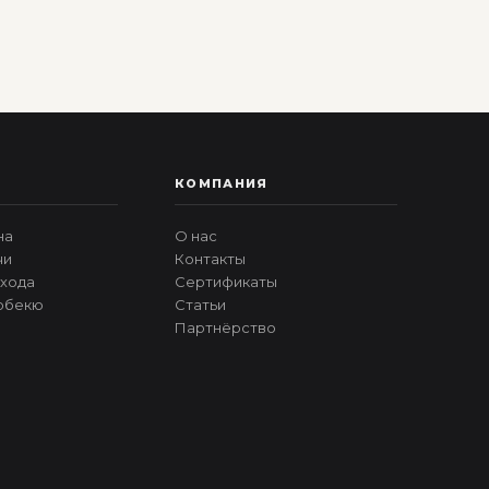
КОМПАНИЯ
на
О нас
чи
Контакты
хода
Сертификаты
рбекю
Статьи
Партнёрство