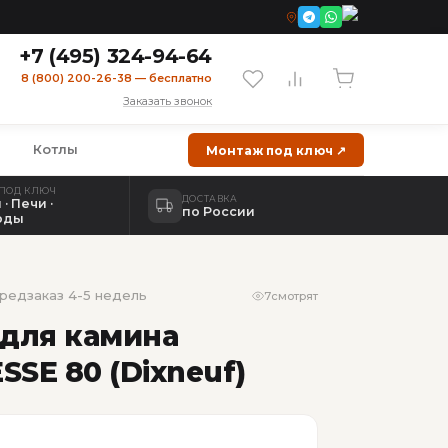
+7 (495) 324-94-64
8 (800) 200-26-38 — бесплатно
Заказать звонок
а
Котлы
Монтаж под ключ ↗
ПОД КЛЮЧ
ДОСТАВКА
· Печи ·
по России
оды
редзаказ 4-5 недель
7
смотрят
 для камина
SE 80 (Dixneuf)