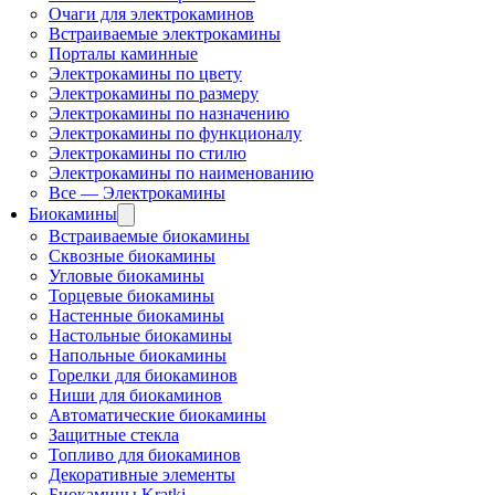
Очаги для электрокаминов
Встраиваемые электрокамины
Порталы каминные
Электрокамины по цвету
Электрокамины по размеру
Электрокамины по назначению
Электрокамины по функционалу
Электрокамины по стилю
Электрокамины по наименованию
Все — Электрокамины
Биокамины
Встраиваемые биокамины
Сквозные биокамины
Угловые биокамины
Торцевые биокамины
Настенные биокамины
Настольные биокамины
Напольные биокамины
Горелки для биокаминов
Ниши для биокаминов
Автоматические биокамины
Защитные стекла
Топливо для биокаминов
Декоративные элементы
Биокамины Kratki