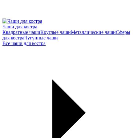
Чаши для костра
Квадратные чаши
Круглые чаши
Металлические чаши
Сферы
для костра
Чугунные чаши
Все чаши для костра