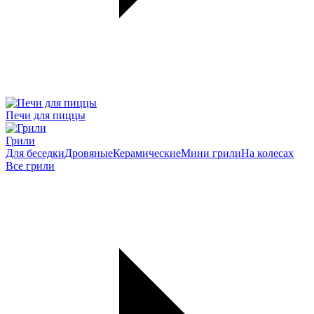
Печи для пиццы
Грили
Для беседки
Дровяные
Керамические
Мини грили
На колесах
Все грили