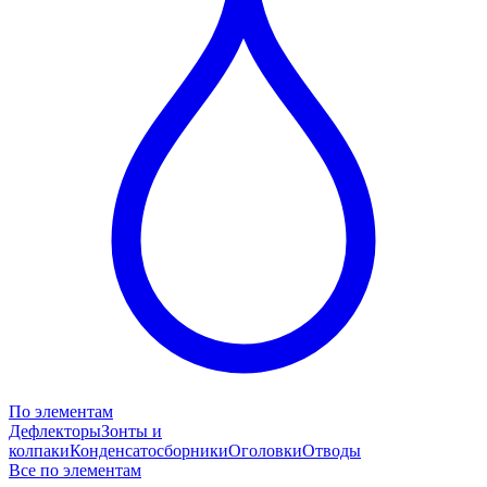
По элементам
Дефлекторы
Зонты и
колпаки
Конденсатосборники
Оголовки
Отводы
Все по элементам