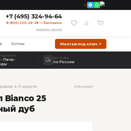
+7 (495) 324-94-64
8 (800) 200-26-38 — бесплатно
Заказать звонок
а
Котлы
Монтаж под ключ ↗
ПОД КЛЮЧ
ДОСТАВКА
· Печи ·
по России
оды
дзаказ 4-5 недель
9
смотрят
 Bianco 25
ный дуб