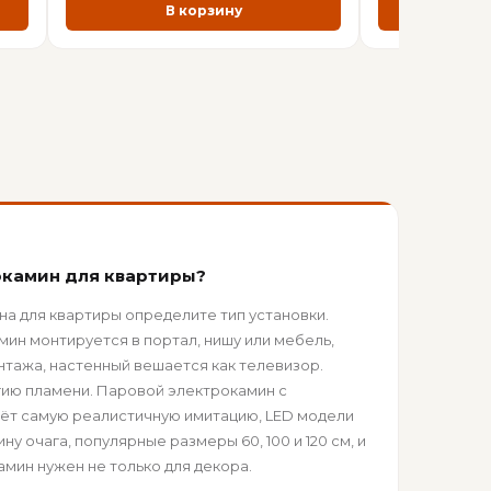
В корзину
В
окамин для квартиры?
а для квартиры определите тип установки.
ин монтируется в портал, нишу или мебель,
нтажа, настенный вешается как телевизор.
ию пламени. Паровой электрокамин с
ёт самую реалистичную имитацию, LED модели
у очага, популярные размеры 60, 100 и 120 см, и
амин нужен не только для декора.