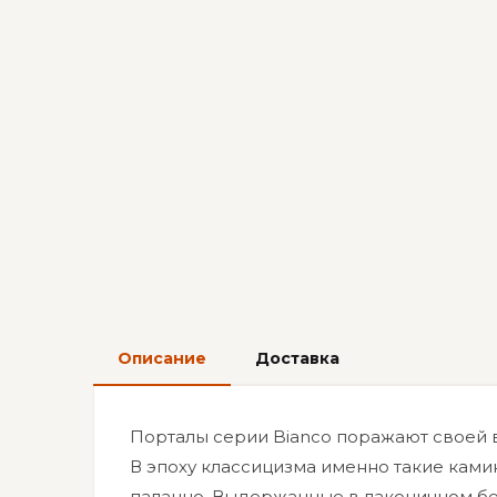
Описание
Доставка
Порталы серии Bianco поражают своей в
В эпоху классицизма именно такие кам
палаццо. Выдержанные в лаконичном бе