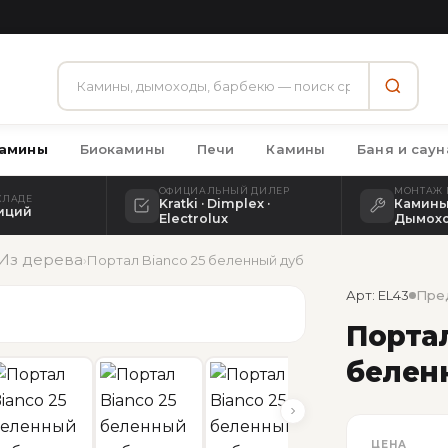
амины
Биокамины
Печи
Камины
Баня и саун
ОФИЦИАЛЬНЫЙ ДИЛЕР
МОНТАЖ 
КЛАДЕ
Kratki · Dimplex ·
Камины 
зиций
Electrolux
Дымох
Из дерева
›
Портал Bianco 25 беленный дуб
Арт: EL43
Пре
Портал
белен
ЦЕНА