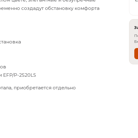
ременно создадут обстановку комфорта
З
П
становка
Б
мов
и EFP/
P-2520LS
ртала, приобретается отдельно