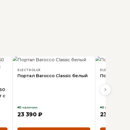
ELECTROLUX
ELECTROLUX
Портал Barocco Classic белый
Портал Baro
60
т с
В наличии
В наличии
23 390 ₽
23 390 ₽