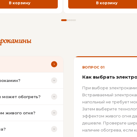
В корзину
В корзину
трокамины
ВОПРОС 01
Как выбрать электр
трокамин?
При выборе электрокамин
Встраиваемый электрокам
н может обогреть?
напольный не требует мо
Затем выберите технолог
ом живого огня?
эффектом живого огня да
дешевле. Проверьте ширин
на?
наличие обогрева, если к