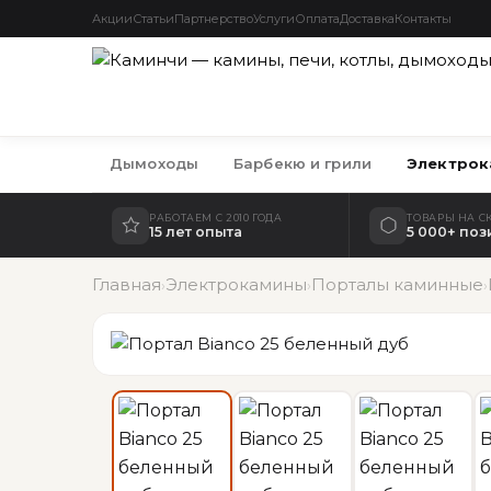
Акции
Статьи
Партнерство
Услуги
Оплата
Доставка
Контакты
Дымоходы
Барбекю и грили
Электрок
РАБОТАЕМ С 2010 ГОДА
ТОВАРЫ НА С
15 лет опыта
5 000+ по
Главная
Электрокамины
Порталы каминные
›
›
›