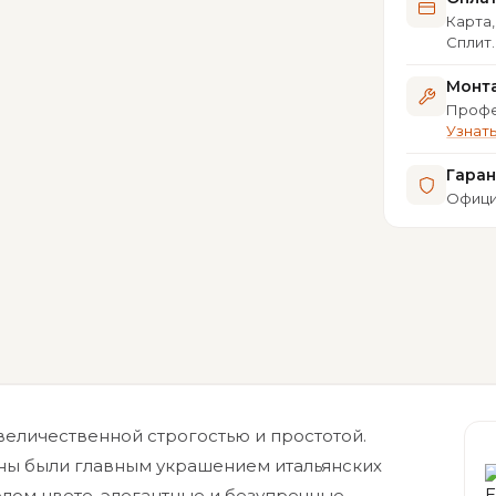
Карта,
Сплит
Монта
Профе
Узнат
Гара
Офици
еличественной строгостью и простотой.
ины были главным украшением итальянских
лом цвете, элегантные и безупречные