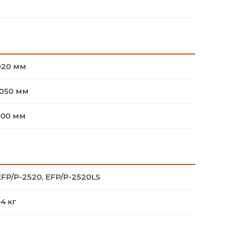
920 мм
1050 мм
300 мм
EFP/P-2520, EFP/P-2520LS
34 кг