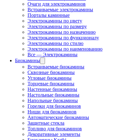
Очаги для электрокаминов
Встраиваемые электрокамины
Порталы каминные
Электрокамины по цвету
Электрокамины по размеру
Электрокамины по назначению
Электрокамины по функционалу
Электрокамины по стилю
Электрокамины по наименованию
Все — Электрокамины
Биокамины
Встраиваемые биокамины
Сквозные биокамины
Угловые биокамины
Торцевые биокамины
Настенные биокамины
Настольные биокамины
Напольные биокамины
Горелки для биокаминов
Ниши для биокаминов
Автоматические биокамины
Защитные стекла
Топливо для биокаминов
Декоративные элементы
Биокамины Kratki