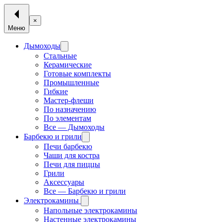
×
Меню
Дымоходы
Стальные
Керамические
Готовые комплекты
Промышленные
Гибкие
Мастер-флеши
По назначению
По элементам
Все — Дымоходы
Барбекю и грили
Печи барбекю
Чаши для костра
Печи для пиццы
Грили
Аксессуары
Все — Барбекю и грили
Электрокамины
Напольные электрокамины
Настенные электрокамины