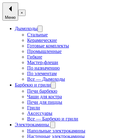
×
Меню
Дымоходы
Стальные
Керамические
Готовые комплекты
Промышленные
Гибкие
Мастер-флеши
По назначению
По элементам
Все — Дымоходы
Барбекю и грили
Печи барбекю
Чаши для костра
Печи для пиццы
Грили
Аксессуары
Все — Барбекю и грили
Электрокамины
Напольные электрокамины
Настенные электрокамины