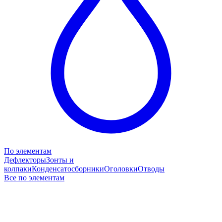
По элементам
Дефлекторы
Зонты и
колпаки
Конденсатосборники
Оголовки
Отводы
Все по элементам