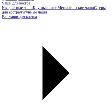
Чаши для костра
Квадратные чаши
Круглые чаши
Металлические чаши
Сферы
для костра
Чугунные чаши
Все чаши для костра