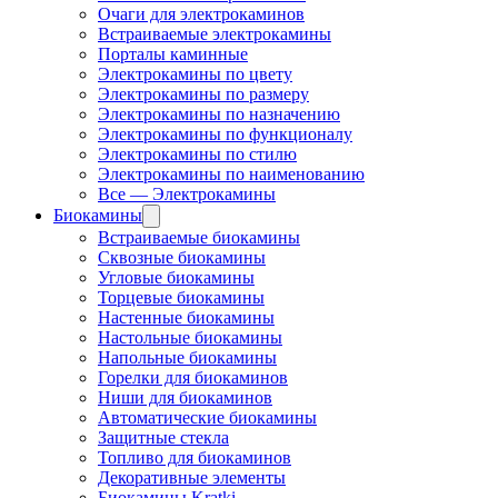
Очаги для электрокаминов
Встраиваемые электрокамины
Порталы каминные
Электрокамины по цвету
Электрокамины по размеру
Электрокамины по назначению
Электрокамины по функционалу
Электрокамины по стилю
Электрокамины по наименованию
Все — Электрокамины
Биокамины
Встраиваемые биокамины
Сквозные биокамины
Угловые биокамины
Торцевые биокамины
Настенные биокамины
Настольные биокамины
Напольные биокамины
Горелки для биокаминов
Ниши для биокаминов
Автоматические биокамины
Защитные стекла
Топливо для биокаминов
Декоративные элементы
Биокамины Kratki