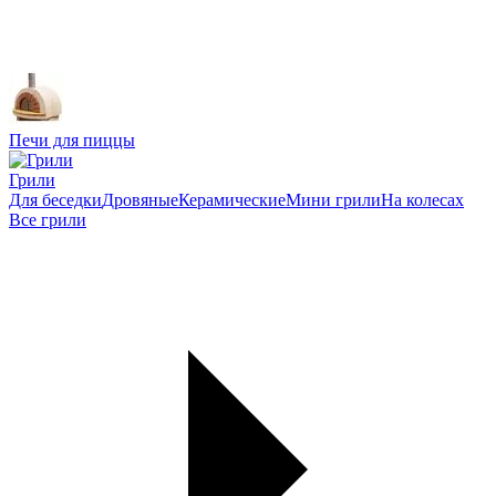
Печи для пиццы
Грили
Для беседки
Дровяные
Керамические
Мини грили
На колесах
Все грили