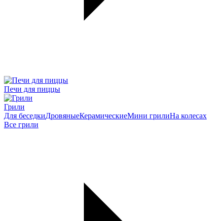
Печи для пиццы
Грили
Для беседки
Дровяные
Керамические
Мини грили
На колесах
Все грили