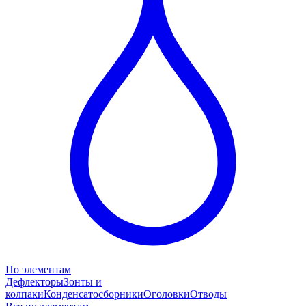
По элементам
Дефлекторы
Зонты и
колпаки
Конденсатосборники
Оголовки
Отводы