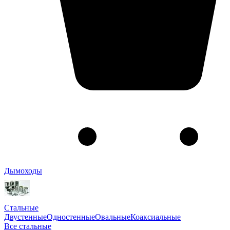
Дымоходы
Стальные
Двустенные
Одностенные
Овальные
Коаксиальные
Все стальные