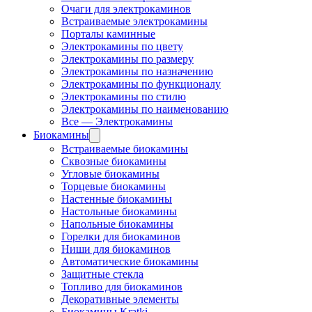
Очаги для электрокаминов
Встраиваемые электрокамины
Порталы каминные
Электрокамины по цвету
Электрокамины по размеру
Электрокамины по назначению
Электрокамины по функционалу
Электрокамины по стилю
Электрокамины по наименованию
Все — Электрокамины
Биокамины
Встраиваемые биокамины
Сквозные биокамины
Угловые биокамины
Торцевые биокамины
Настенные биокамины
Настольные биокамины
Напольные биокамины
Горелки для биокаминов
Ниши для биокаминов
Автоматические биокамины
Защитные стекла
Топливо для биокаминов
Декоративные элементы
Биокамины Kratki