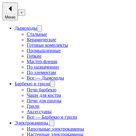
×
Меню
Дымоходы
Стальные
Керамические
Готовые комплекты
Промышленные
Гибкие
Мастер-флеши
По назначению
По элементам
Все — Дымоходы
Барбекю и грили
Печи барбекю
Чаши для костра
Печи для пиццы
Грили
Аксессуары
Все — Барбекю и грили
Электрокамины
Напольные электрокамины
Настенные электрокамины