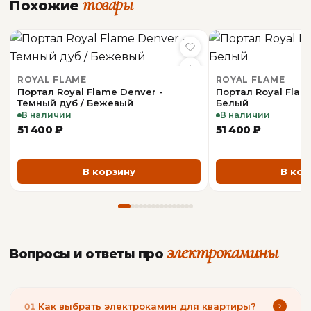
товары
Страна-
Ирландия
Похожие
производитель
ФУНКЦИОНАЛЬНОСТЬ
ROYAL FLAME
ROYAL FLAME
Портал Royal Flame Denver -
Портал Royal Flam
Обогреватель
Есть
Темный дуб / Бежевый
Белый
В наличии
В наличии
Пульт ДУ
Есть
51 400 ₽
51 400 ₽
В корзину
В кор
КОНСТРУКЦИЯ
Расположение
Фронтальный
электрокамины
Вопросы и ответы про
ОБЩАЯ ИНФОРМАЦИЯ
Производитель
Dimplex
Как выбрать электрокамин для квартиры?
01