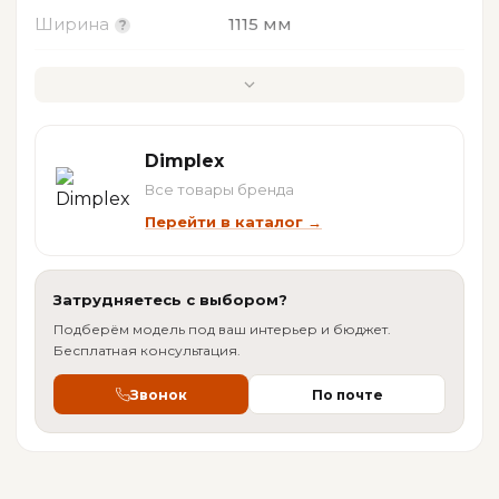
Ширина
1115 мм
Глубина
381 мм
ХАРАКТЕРИСТИКИ
Dimplex
Все товары бренда
Очаг
Gannon
Перейти в каталог →
Вес
53 кг
Затрудняетесь с выбором?
Мощность
2 кВт
Подберём модель под ваш интерьер и бюджет.
Материал
Бесплатная консультация.
МДФ, шпон
Сертификаты
Звонок
По почте
Электропитание
220 В
Гарантия
2 года