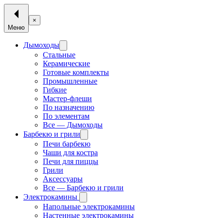
×
Меню
Дымоходы
Стальные
Керамические
Готовые комплекты
Промышленные
Гибкие
Мастер-флеши
По назначению
По элементам
Все — Дымоходы
Барбекю и грили
Печи барбекю
Чаши для костра
Печи для пиццы
Грили
Аксессуары
Все — Барбекю и грили
Электрокамины
Напольные электрокамины
Настенные электрокамины