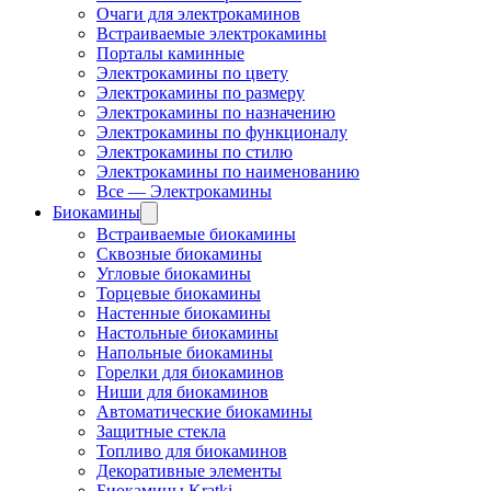
Очаги для электрокаминов
Встраиваемые электрокамины
Порталы каминные
Электрокамины по цвету
Электрокамины по размеру
Электрокамины по назначению
Электрокамины по функционалу
Электрокамины по стилю
Электрокамины по наименованию
Все — Электрокамины
Биокамины
Встраиваемые биокамины
Сквозные биокамины
Угловые биокамины
Торцевые биокамины
Настенные биокамины
Настольные биокамины
Напольные биокамины
Горелки для биокаминов
Ниши для биокаминов
Автоматические биокамины
Защитные стекла
Топливо для биокаминов
Декоративные элементы
Биокамины Kratki