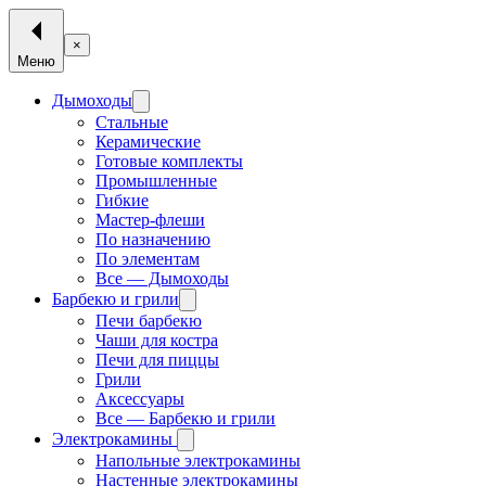
×
Меню
Дымоходы
Стальные
Керамические
Готовые комплекты
Промышленные
Гибкие
Мастер-флеши
По назначению
По элементам
Все — Дымоходы
Барбекю и грили
Печи барбекю
Чаши для костра
Печи для пиццы
Грили
Аксессуары
Все — Барбекю и грили
Электрокамины
Напольные электрокамины
Настенные электрокамины