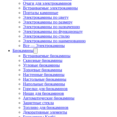
Очаги для электрокаминов
Встраиваемые электрокамины
Порталы каминные
Электрокамины по цвету
Электрокамины по размеру
Электрокамины по назначению
Электрокамины по функционалу
Электрокамины по стилю
Электрокамины по наименованию
Все — Электрокамины
Биокамины
Встраиваемые биокамины
Сквозные биокамины
Угловые биокамины
Торцевые биокамины
Настенные биокамины
Настольные биокамины
Напольные биокамины
Горелки для биокаминов
Ниши для биокаминов
Автоматические биокамины
Защитные стекла
Топливо для биокаминов
Декоративные элементы
Биокамины Kratki