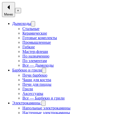
×
Меню
Дымоходы
Стальные
Керамические
Готовые комплекты
Промышленные
Гибкие
Мастер-флеши
По назначению
По элементам
Все — Дымоходы
Барбекю и грили
Печи барбекю
Чаши для костра
Печи для пиццы
Грили
Аксессуары
Все — Барбекю и грили
Электрокамины
Напольные электрокамины
Настенные электрокамины