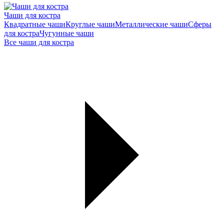
Чаши для костра
Квадратные чаши
Круглые чаши
Металлические чаши
Сферы
для костра
Чугунные чаши
Все чаши для костра