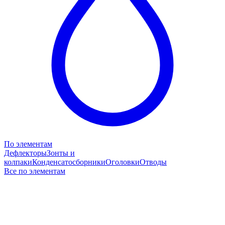
По элементам
Дефлекторы
Зонты и
колпаки
Конденсатосборники
Оголовки
Отводы
Все по элементам