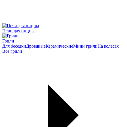
Печи для пиццы
Грили
Для беседки
Дровяные
Керамические
Мини грили
На колесах
Все грили