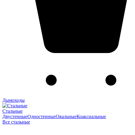
Дымоходы
Стальные
Двустенные
Одностенные
Овальные
Коаксиальные
Все стальные