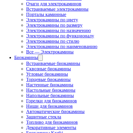
Очаги для электрокаминов
Встраиваемые электрокамины
Порталы каминные
Электрокамины по цвету
Электрокамины по размеру
Электрокамины по назначению
Электрокамины по функционалу
Электрокамины по стилю
Электрокамины по наименованию
Все — Электрокамины
Биокамины
Встраиваемые биокамины
Сквозные биокамины
Угловые биокамины
Торцевые биокамины
Настенные биокамины
Настольные биокамины
Напольные биокамины
Горелки для биокаминов
Ниши для биокаминов
Автоматические биокамины
Защитные стекла
Топливо для биокаминов
Декоративные элементы
Биокамины Kratki