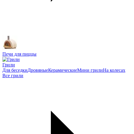
Печи для пиццы
Грили
Для беседки
Дровяные
Керамические
Мини грили
На колесах
Все грили