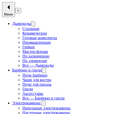
×
Меню
Дымоходы
Стальные
Керамические
Готовые комплекты
Промышленные
Гибкие
Мастер-флеши
По назначению
По элементам
Все — Дымоходы
Барбекю и грили
Печи барбекю
Чаши для костра
Печи для пиццы
Грили
Аксессуары
Все — Барбекю и грили
Электрокамины
Напольные электрокамины
Настенные электрокамины