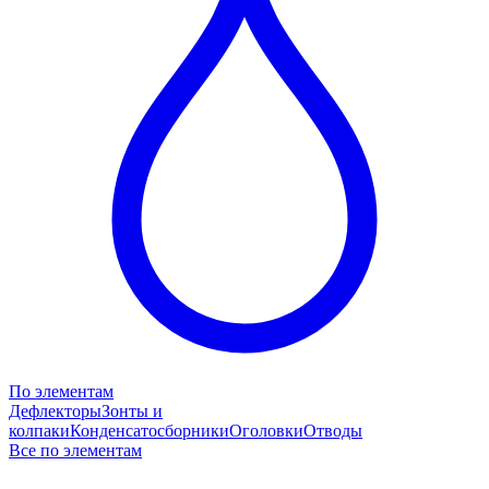
По элементам
Дефлекторы
Зонты и
колпаки
Конденсатосборники
Оголовки
Отводы
Все по элементам