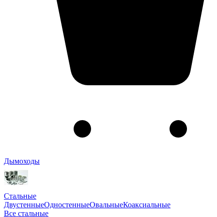
Дымоходы
Стальные
Двустенные
Одностенные
Овальные
Коаксиальные
Все стальные