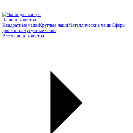
Чаши для костра
Квадратные чаши
Круглые чаши
Металлические чаши
Сферы
для костра
Чугунные чаши
Все чаши для костра