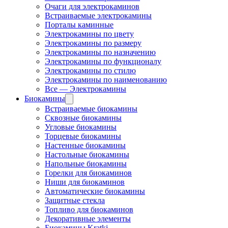
Очаги для электрокаминов
Встраиваемые электрокамины
Порталы каминные
Электрокамины по цвету
Электрокамины по размеру
Электрокамины по назначению
Электрокамины по функционалу
Электрокамины по стилю
Электрокамины по наименованию
Все — Электрокамины
Биокамины
Встраиваемые биокамины
Сквозные биокамины
Угловые биокамины
Торцевые биокамины
Настенные биокамины
Настольные биокамины
Напольные биокамины
Горелки для биокаминов
Ниши для биокаминов
Автоматические биокамины
Защитные стекла
Топливо для биокаминов
Декоративные элементы
Биокамины Kratki