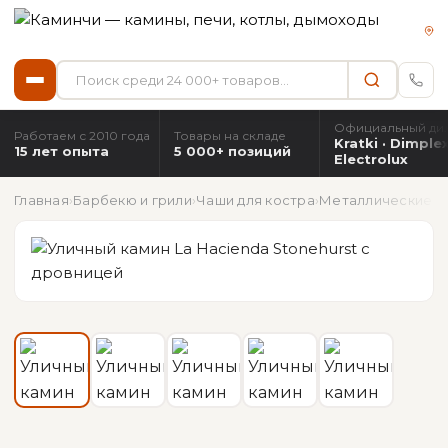
Официальный ди
Работаем с 2010 года
Товары на складе
Kratki · Dimplex
15 лет опыта
5 000+ позиций
Electrolux
Главная
›
Барбекю и грили
›
Чаши для костра
›
Металлические ч