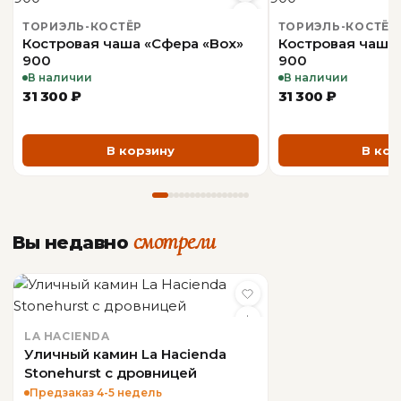
ТОРИЭЛЬ-КОСТЁР
ТОРИЭЛЬ-КОСТЁР
Костровая чаша «Сфера «Box»
Костровая чаша 
900
900
В наличии
В наличии
31 300 ₽
31 300 ₽
В корзину
В кор
смотрели
Вы недавно
LA HACIENDA
Уличный камин La Hacienda
Stonehurst с дровницей
Предзаказ 4-5 недель