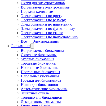
Очаги для электрокаминов
Встраиваемые электрокамины
Порталы каминные
Электрокамины по цвету
Электрокамины по размеру
Электрокамины по назначению
Электрокамины по функционалу
Электрокамины по стилю
Электрокамины по наименованию
Все — Электрокамины
Биокамины
Встраиваемые биокамины
Сквозные биокамины
Угловые биокамины
Торцевые биокамины
Настенные биокамины
Настольные биокамины
Напольные биокамины
Горелки для биокаминов
Ниши для биокаминов
Автоматические биокамины
Защитные стекла
Топливо для биокаминов
Декоративные элементы
Биокамины Kratki