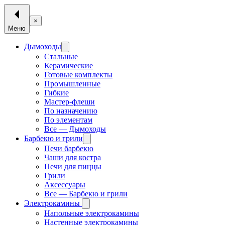
×
Меню
Дымоходы
Стальные
Керамические
Готовые комплекты
Промышленные
Гибкие
Мастер-флеши
По назначению
По элементам
Все — Дымоходы
Барбекю и грили
Печи барбекю
Чаши для костра
Печи для пиццы
Грили
Аксессуары
Все — Барбекю и грили
Электрокамины
Напольные электрокамины
Настенные электрокамины