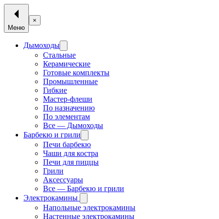
×
Меню
Дымоходы
Стальные
Керамические
Готовые комплекты
Промышленные
Гибкие
Мастер-флеши
По назначению
По элементам
Все — Дымоходы
Барбекю и грили
Печи барбекю
Чаши для костра
Печи для пиццы
Грили
Аксессуары
Все — Барбекю и грили
Электрокамины
Напольные электрокамины
Настенные электрокамины