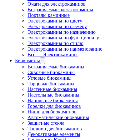
Очаги для электрокаминов
Встраиваемые электрокамины
Порталы каминные
Электрокамины по цвету
Электрокамины по размеру
Электрокамины по назначению
Электрокамины по функционалу
Электрокамины по стилю
Электрокамины по наименованию
Все — Электрокамины
Биокамины
Встраиваемые биокамины
Сквозные биокамины
Угловые биокамины
Торцевые биокамины
Настенные биокамины
Настольные биокамины
Напольные биокамины
Горелки для биокаминов
Ниши для биокаминов
Автоматические биокамины
Защитные стекла
Топливо для биокаминов
Декоративные элементы
Биокамины Kratki